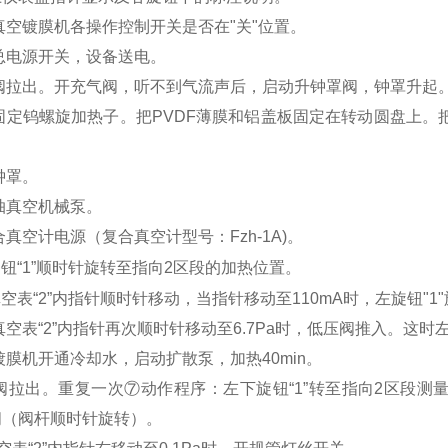
空镀膜机各操作控制开关是否在"关"位置。
电源开关，设备送电。
拉出。开充气阀，听不到气流声后，启动升钟罩阀，钟罩升起
定钨螺旋加热子。把PVDF薄膜和铝盖板固定在转动圆盘上。
罩。
真空机械泵。
空计电源（复合真空计型号：Fzh-1A)。
钮“1”顺时针旋转至指向2区段的加热位置。
空表“2”内指针顺时针移动，当指针移动至110mA时，左旋钮"1
表“2”内指针再次顺时针移动至6.7Pa时，低压阀推入。这时左
机开通冷却水，启动扩散泵，加热40min。
出。重复一次⑦动作程序：左下旋钮“1”转至指向2区段测量位
阀（阀杆顺时针旋转）。