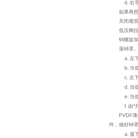
d. 右
如果再想蒸
关闭规管灯
低压阀拉出
钨螺旋加热
落钟罩。
a. 左下
b. 当
c. 左
d. 当
e. 当
f. 由
PVDF薄
件，做好钟
a. 