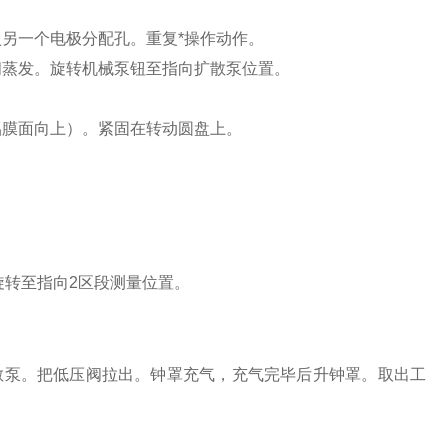
另一个电极分配孔。重复*操作动作。
蒸发。旋转机械泵钮至指向扩散泵位置。
铝膜面向上）。紧固在转动圆盘上。
”旋转至指向2区段测量位置。
泵。把低压阀拉出。钟罩充气，充气完毕后升钟罩。取出工