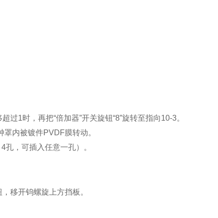
超过1时，再把“倍加器”开关旋钮“8”旋转至指向10-3。
钟罩内被镀件PVDF膜转动。
 4孔，可插入任意一孔）。
钮，移开钨螺旋上方挡板。