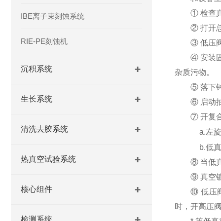
① 检查真
IBE离子束刻蚀系统
② 打开总
RIE-PE刻蚀机
③ 低压阀
④ 安装固
沉积系统
杂质污物。
⑤ 落下钟
生长系统
⑥ 启动抽
⑦ 开复合真
清洗去胶系统
a.左旋
b.低真
热真空试验系统
⑧ 当低真空
⑨ 真空镀膜
核心组件
⑩ 低压阀拉
时，开高压
检测系统