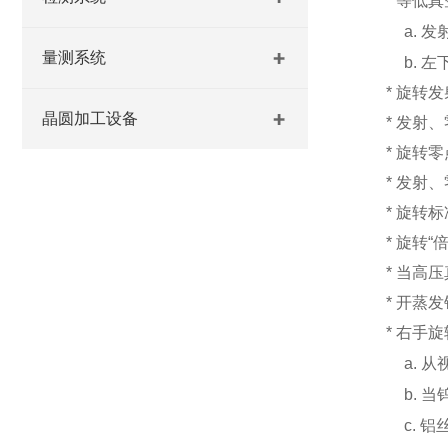
* 等低真空
a. 发
量测系统
b. 左
* 旋转发射
晶圆加工设备
* 发射、零
* 旋转零点
* 发射、零
* 旋转标准
* 旋转“倍加
* 当高压真
* 开蒸发钮
* 右手旋
a. 
b. 
c. 铝