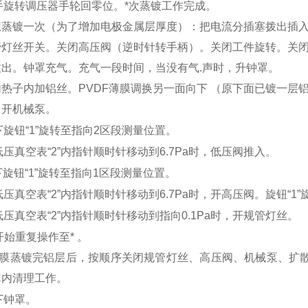
手旋转调压器手轮回零位。*次蒸镀工作完成。
镀一次（为了增加电极金属层厚度）：把电流分插塞拨出插入
丝开关。关闭高压阀（逆时针转手柄）。关闭工件旋转。关闭
。钟罩充气。充气一段时间，当没有气.声时，升钟罩。
子内加铝丝。PVDF薄膜调换另一面向下 （原下面已镀一层
开机械泵。
旋钮“1”旋转至指向2区段测量位置。
低压真空表“2”内指针顺时针移动到6.7Pa时，低压阀推入。
下旋钮“1”旋转至指向1区段测量位置。
低压真空表“2”内指针顺时针移动到6.7Pa时，开高压阀。旋钮“1
低压真空表“2”内指针顺时针移动到指向0.1Pa时，开规管灯丝。
*开始重复操作至* 。
膜蒸镀完铝层后，按顺序关闭规管灯丝、高压阀、机械泵、扩散
罩内清理工作。
落下钟罩。