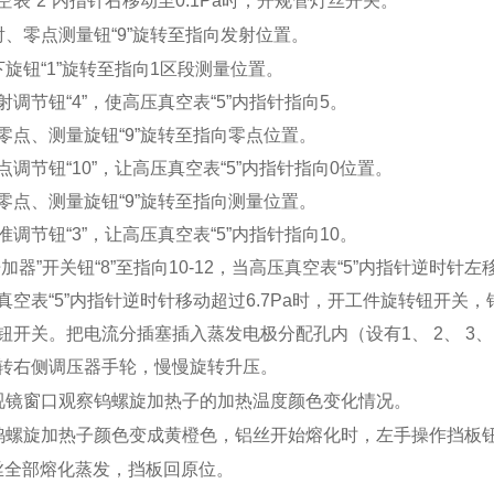
表“2”内指针右移动至0.1Pa时，开规管灯丝开关。
射、零点测量钮“9”旋转至指向发射位置。
下旋钮“1”旋转至指向1区段测量位置。
调节钮“4”，使高压真空表“5”内指针指向5。
点、测量旋钮“9”旋转至指向零点位置。
调节钮“10”，让高压真空表“5”内指针指向0位置。
点、测量旋钮“9”旋转至指向测量位置。
调节钮“3”，让高压真空表“5”内指针指向10。
器”开关钮“8”至指向10-12，当高压真空表“5”内指针逆时针左移
空表“5”内指针逆时针移动超过6.7Pa时，开工件旋转钮开关，
开关。把电流分插塞插入蒸发电极分配孔内（设有1、 2、 3、
转右侧调压器手轮，慢慢旋转升压。
从视镜窗口观察钨螺旋加热子的加热温度颜色变化情况。
当钨螺旋加热子颜色变成黄橙色，铝丝开始熔化时，左手操作挡板
丝全部熔化蒸发，挡板回原位。