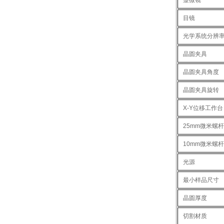
显微镜
目镜
光学系统分辨
晶圆夹具
晶圆夹具角度
晶圆夹具旋转
X-Y位移工作台
25mm微米螺杆
10mm微米螺杆
光源
最小样品尺寸
晶圆厚度
切割材质