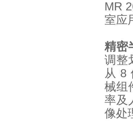
MR
室应
精密
调整
从 
械组
率及
像处