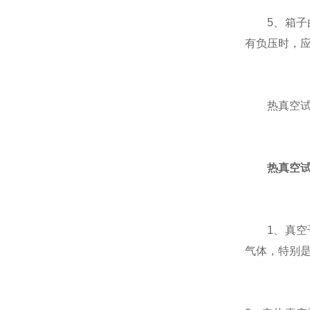
5、箱子由
有负压时，
热真空试验
热真空
1、真空干
气体，特别