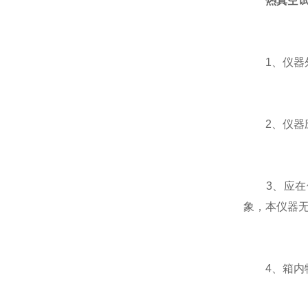
热真空
1、仪器外
2、仪器应
3、应在供
象，本仪器
4、箱内物