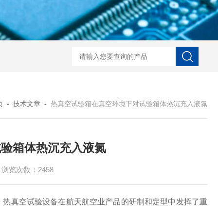
LaserToF TT基质辅助激光
页
-
技术文章
-
热真空试验箱在真空环境下对试验箱体热沉充入液氮
试验箱体热沉充入液氮
浏览次数：2458
，热真空试验设备在航天航空业产品的研制和定型中发挥了重