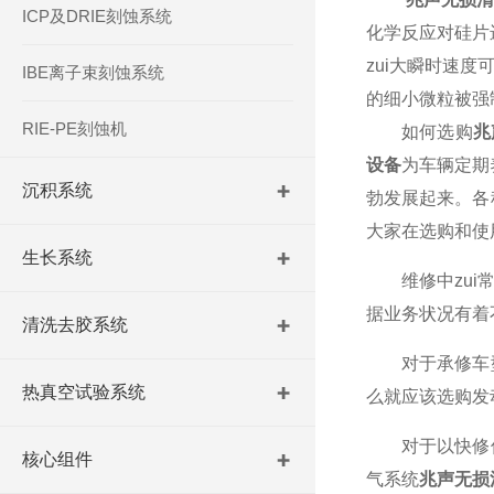
ICP及DRIE刻蚀系统
化学反应对硅片
zui大瞬时速
IBE离子束刻蚀系统
的细小微粒被强
RIE-PE刻蚀机
如何选购
兆
设备
为车辆定期
沉积系统
勃发展起来。各
大家在选购和使
生长系统
维修中zui常
据业务状况有着
清洗去胶系统
对于承修车型
热真空试验系统
么就应该选购发
对于以快修保
核心组件
气系统
兆声无损