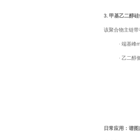
3. 甲基乙二醇
该聚合物主链带
·
端基峰
m
·
乙二醇
日常应用：谱图