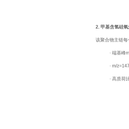
2. 甲基含氢硅氧
该聚合物主链每
·
端基峰
·
m/z=
·
高质荷