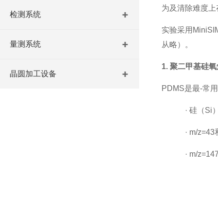
为及清除难度上
检测系统
实验采用
Min
量测系统
从略）。
1. 聚二甲基硅
晶圆加工设备
PDMS是最-
·
硅（
S
·
m/z=
·
m/z=