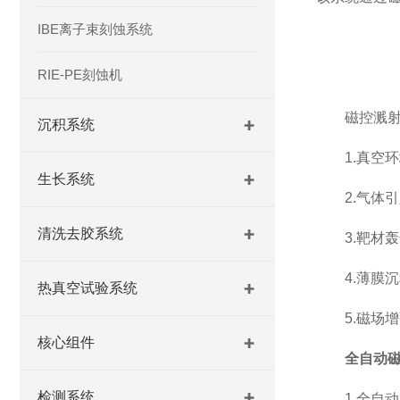
IBE离子束刻蚀系统
RIE-PE刻蚀机
磁控溅射
沉积系统
1.真空环
生长系统
2.气体引
清洗去胶系统
3.靶材轰
4.薄膜沉
热真空试验系统
5.磁场增
核心组件
全自动
检测系统
1.全自动