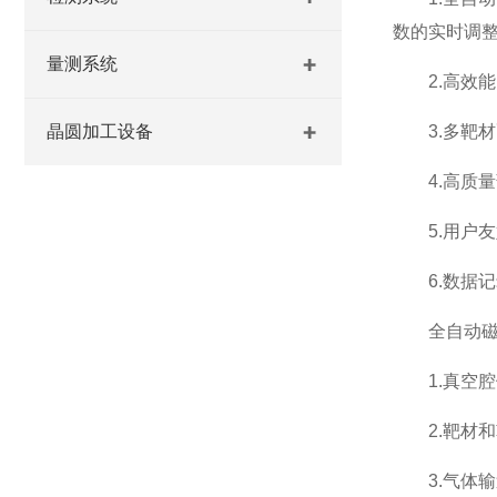
数的实时调
量测系统
2.高效能
晶圆加工设备
3.多靶材
4.高质量
5.用户友
6.数据记
全自动磁控
1.真空腔
2.靶材和
3.气体输