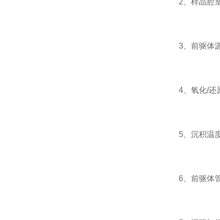
2、样品腔室：
3、前驱体源
4、氧化/还原
5、沉积温度：
6、前驱体管道