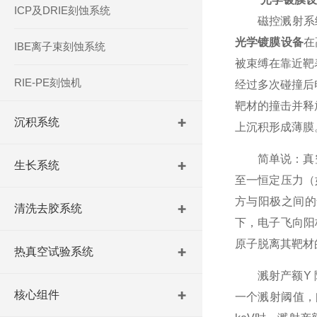
ICP及DRIE刻蚀系统
磁控溅射系统在阴
光学镀膜设备
在
IBE离子束刻蚀系统
被束缚在靠近靶表
RIE-PE刻蚀机
经过多次碰撞后电
靶材的撞击并释
沉积系统
上沉积形成薄膜
简单说：真空
生长系统
至一恒定压力（如
方与阳极之间的
清洗去胶系统
下，电子飞向阳
原子脱离其靶材
热真空试验系统
溅射产额Y 随
核心组件
一个溅射阈值，