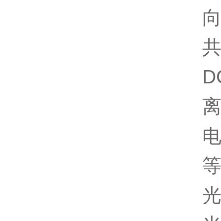
向下
共
DC
离子
电
等
光学