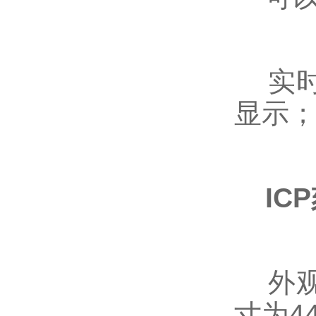
实时
显示
IC
外观
寸为44”