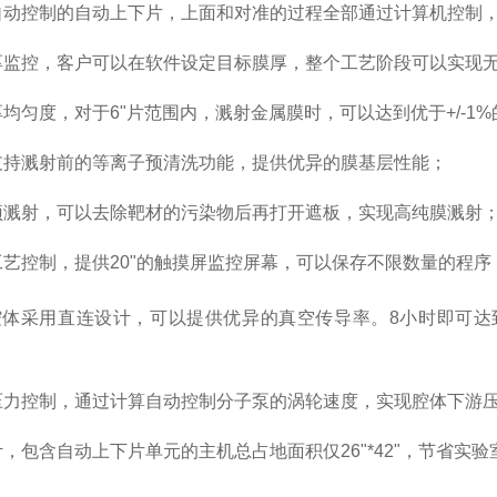
全自动控制的自动上下片，上面和对准的过程全部通过计算机控制
膜厚监控，客户可以在软件设定目标膜厚，整个工艺阶段可以实现
膜厚均匀度，对于6"片范围内，溅射金属膜时，可以达到优于+/-1
以支持溅射前的等离子预清洗功能，提供优异的膜基层性能；
持预溅射，可以去除靶材的污染物后再打开遮板，实现高纯膜溅射
的工艺控制，提供20"的触摸屏监控屏幕，可以保存不限数量的程序
腔体采用直连设计，可以提供优异的真空传导率。8小时即可达到
游压力控制，通过计算自动控制分子泵的涡轮速度，实现腔体下游
设计，包含自动上下片单元的主机总占地面积仅26"*42"，节省实