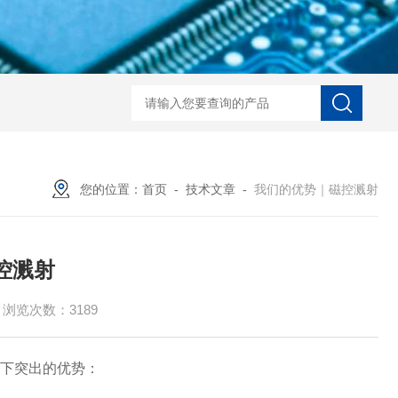
LaserToF TT基质辅助激光
您的位置：
首页
-
技术文章
-
我们的优势｜磁控溅射
控溅射
浏览次数：3189
以下突出的优势：