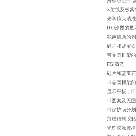
掩模版空白部
X射线及极紫
光学镜头清洗
ITO涂覆的
兆声辅助的剥
硅片和蓝宝石
带晶圆框架的
FSI清洗
硅片和蓝宝石
带晶圆框架的
显示平板，I
带图案及无图
带保护膜分划
薄膜结构胶粘
光刻胶涂覆/剥