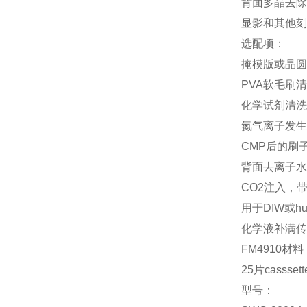
背面多晶去除
显影和其他刻
选配项：
掩模版或晶圆
PVA软毛刷清
化学试剂清洗(
氮气离子发生
CMP后的刷子
背面去离子水
CO2注入，
用于DIW或hu
化学液补满传
FM4910材料
25片casss
型号：