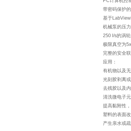
PC
计算机控
带密码保护的
基于
LabView
机械泵的压力
250 l/s
的涡轮
极限真空为
5x
完整的安全联
应用：
有机物以及无
光刻胶剥离或
去残胶以及内
清洗微电子元
提高黏附性，
塑料的表面改
产生亲水或疏