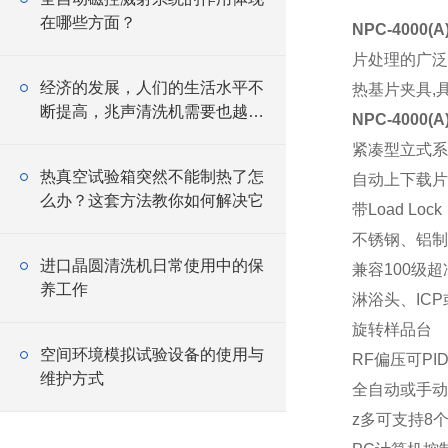
在哪些方面？
NPC-400
片处理的广
经济的发展，人们的生活水平不
热基片夹具
,
断提高，兆声清洗机需要也越来
NPC-4000
越旺盛
紧凑型立式系
热真空试验箱突然不能制热了怎
自动上下载片
么办？这套方法教你如何解决它
带Load Lock
不锈钢、铝制
进口晶圆清洗机日常使用中的保
兼容
100
级超
养工作
淋浴头、
ICP
旋转样品台
空间环境模拟试验设备的使用与
RF
偏压可
PI
维护方式
全自动或手动
z多可支持8