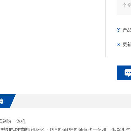
个空
设计
or
产
更
情
PE刻蚀一体机
00型RIE-PE刻蚀机
概述：RIE刻蚀PE刻蚀台式一体机，淋浴头气