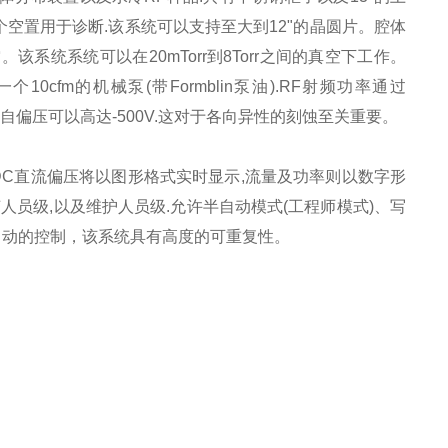
个空置用于诊断.该系统可以支持至大到12"的晶圆片。腔体
。该系统系统可以在20mTorr到8Torr之间的真空下工作。
0cfm的机械泵(带Formblin泵油).RF射频功率通过
该自偏压可以高达-500V.这对于各向异性的刻蚀至关重要。
DC直流偏压将以图形格式实时显示,流量及功率则以数字形
人员级,以及维护人员级.允许半自动模式(工程师模式)、写
全自动的控制，该系统具有高度的可重复性。