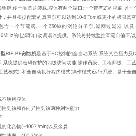
铝腔,便于晶圆片装载.腔体有两个端口:一个带有2"的视窗,另一
，并且根据配套的真空泵可以达到10-6 Torr 或更小的极限真空
含一个节流阀,一个250l/s的涡轮分子泵,滤网过滤器,以及一个1
13.56MHz的电源和自动调谐器提供。系统将持续监控直流自偏压,
00型RIE-PE刻蚀机
是基于PC控制的全自动系统.系统真空压力及
示.系统提供密码保护的四级访问功能:操作员级、工程师级、工艺
工艺模式), 和全自动执行程序模式(操作模式)运行系统。基于
：
或不锈钢腔体
同性刻蚀和各向异性刻蚀两种刻蚀能力
柜
化合物(~400? /min)以及金属
速率，400 ?/min