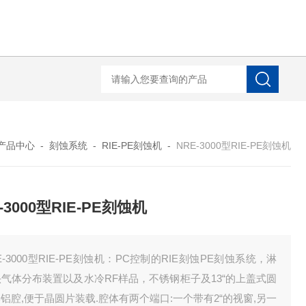
LaserToF TT基质辅助激光
产品中心
-
刻蚀系统
-
RIE-PE刻蚀机
-
NRE-3000型RIE-PE刻蚀机
-3000型RIE-PE刻蚀机
E-3000型RIE-PE刻蚀机：PC控制的RIE刻蚀PE刻蚀系统，淋
气体分布装置以及水冷RF样品，不锈钢柜子及13“的上盖式圆
铝腔,便于晶圆片装载.腔体有两个端口:一个带有2“的视窗,另一