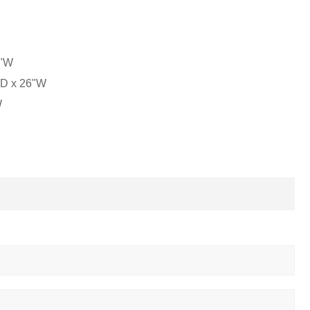
"W
x 26"W
W