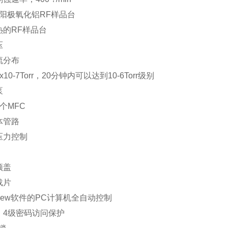
的阳极氧化铝RF样品台
热的RF样品台
压
流分布
10-7Torr，20分钟内可以达到10-6Torr级别
泵
个MFC
体管路
压力控制
顶盖
载片
View软件的PC计算机全自动控制
，4级密码访问保护