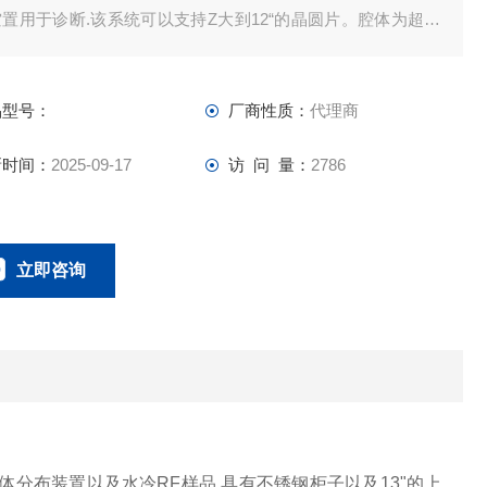
置用于诊断.该系统可以支持Z大到12“的晶圆片。腔体为超净
，真空泵可以达到10-6 Torr 或更小的极限真空。可以在20mT
r到8Torr之间的真空下工作。
品型号：
厂商性质：
代理商
新时间：
2025-09-17
访 问 量：
2786
立即咨询
021-62318025
联系电话：
体分布装置以及水冷RF样品.具有不锈钢柜子以及13"的上