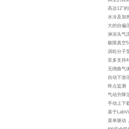
高达12"
水冷及加
大的自偏
淋浴头气
极限真空5x
涡轮分子
至多支持4
无绕曲气
自动下游
终点监测
气动升降
手动上下
基于Lab
菜单驱动