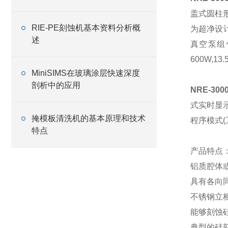
盖式圆柱形
RIE-PE刻蚀机基本资料分析概
为超净设计
述
真空泵组包
600W,
MiniSIMS在玻璃涂层快速深度
剖析中的应用
NRE-30
式实时显
掩模板清洗机的基本原理和技术
程序模式(
特点
产品特点
铝质腔体
具有各向
不锈钢立
能够刻蚀硅的
典型的硅刻蚀