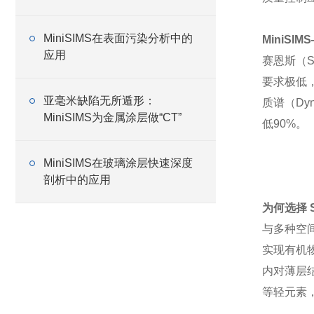
MiniSIMS在表面污染分析中的
MiniS
应用
赛恩斯（S
要求极低，
亚毫米缺陷无所遁形：
质谱（Dy
MiniSIMS为金属涂层做“CT”
低90%。
MiniSIMS在玻璃涂层快速深度
剖析中的应用
为何选择 S
与多种空
实现有机
内对薄层
等轻元素