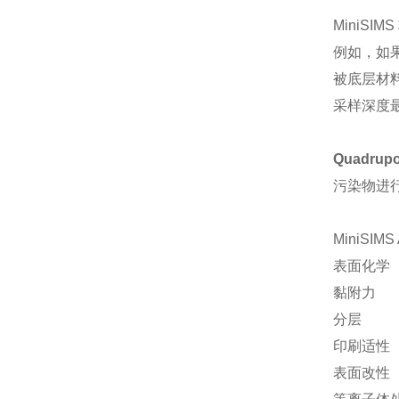
MiniS
例如，如
被底层材
采样深度
Quadr
污染物进
MiniSIM
表面化学
黏附力
分层
印刷适性
表面改性