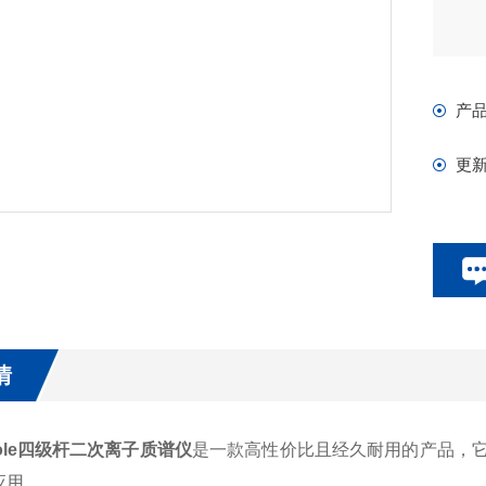
产
更
情
upole四级杆二次离子质谱仪
是一款高性价比且经久耐用的产品，
应用。